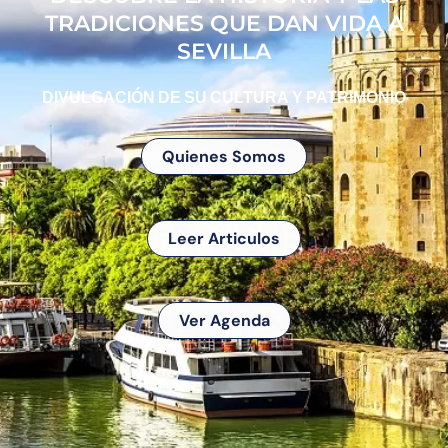
TRADICIONES QUE DAN VIDA A
SEVILLA
DIVULGACIÓN DE SU CULTURA Y PATRIMONIO
Quienes Somos
Leer Articulos
Ver Agenda