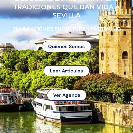
TRADICIONES QUE DAN VIDA A
SEVILLA
DIVULGACIÓN DE SU CULTURA Y PATRIMONIO
Quienes Somos
Leer Articulos
Ver Agenda