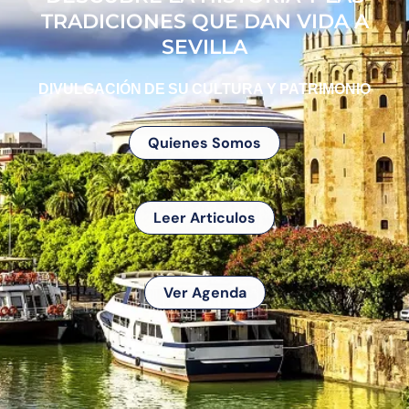
TRADICIONES QUE DAN VIDA A
SEVILLA
DIVULGACIÓN DE SU CULTURA Y PATRIMONIO
Quienes Somos
Leer Articulos
Ver Agenda