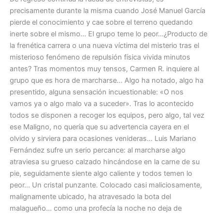
precisamente durante la misma cuando José Manuel García
pierde el conocimiento y cae sobre el terreno quedando
inerte sobre el mismo… El grupo teme lo peor…¿Producto de
la frenética carrera o una nueva víctima del misterio tras el
misterioso fenómeno de repulsión física vivida minutos
antes? Tras momentos muy tensos, Carmen R. inquiere al
grupo que es hora de marcharse… Algo ha notado, algo ha
presentido, alguna sensación incuestionable: «O nos
vamos ya o algo malo va a suceder». Tras lo acontecido
todos se disponen a recoger los equipos, pero algo, tal vez
ese Maligno, no quería que su advertencia cayera en el
olvido y sirviera para ocasiones venideras… Luis Mariano
Fernández sufre un serio percance: al marcharse algo
atraviesa su grueso calzado hincándose en la carne de su
pie, seguidamente siente algo caliente y todos temen lo
peor… Un cristal punzante. Colocado casi maliciosamente,
malignamente ubicado, ha atravesado la bota del
malagueño… como una profecía la noche no deja de