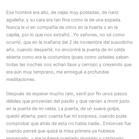
Ese hombre era alto, de cejas muy pobladas, de nariz
aguileña, y su cara era tan fina como la de una espada.
Nunca le vi en compañía de otros en la huerta o en la
capilla, por lo que nos extrañó…Yo señores, no sé como
ocurrió, que en la mañana del 2 de noviembre del susodicho
año, cuando desperté, no encontré la puerta de mi celda
abierta como era la costumbre (pues como ustedes saben
todas las noches nos echan llave y cerrojo) y creyendo que
era aún muy temprano, me entregué a profundas
meditaciones.
Después de esperar mucho rato, sentí por fin unos pasos
débiles que provenían del pasillo y que venían a morir justo
en la puerta de mi celda. La puerta, de un suave golpe,
quedó abierta; pero cuanta fue mi sorpresa, cuando pude
comprobar que atrás de esta no había nadie…Entonces fue
cuando pensé que quizá la misa primera ya hubiese
empezado, y me hubiese quedado dormido y castigado,