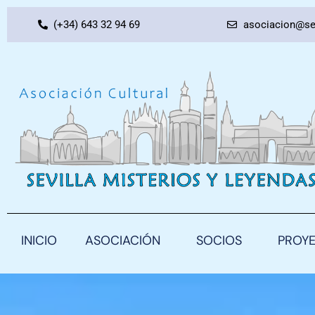
Ir
(+34) 643 32 94 69
asociacion@se
al
contenido
INICIO
ASOCIACIÓN
SOCIOS
PROY