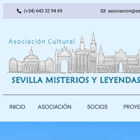
Ir
(+34) 643 32 94 69
asociacion@se
al
contenido
INICIO
ASOCIACIÓN
SOCIOS
PROY