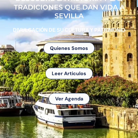
TRADICIONES QUE DAN VIDA A
SEVILLA
DIVULGACIÓN DE SU CULTURA Y PATRIMONIO
Quienes Somos
Leer Articulos
Ver Agenda