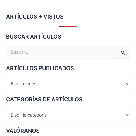
ARTÍCULOS + VISTOS
BUSCAR ARTÍCULOS
B
u
s
ARTÍCULOS PUBLICADOS
c
a
r
p
o
CATEGORÍAS DE ARTÍCULOS
r
:
VALÓRANOS