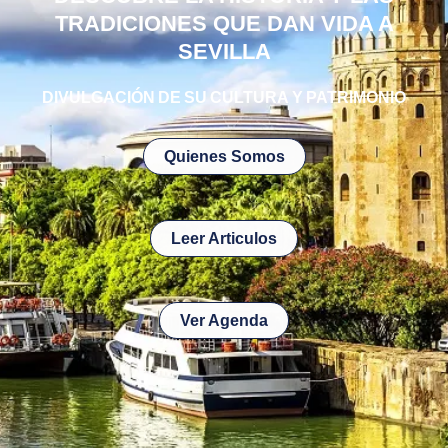
TRADICIONES QUE DAN VIDA A
SEVILLA
DIVULGACIÓN DE SU CULTURA Y PATRIMONIO
Quienes Somos
Leer Articulos
Ver Agenda