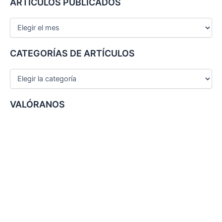
ARTÍCULOS PUBLICADOS
c
a
r
p
o
CATEGORÍAS DE ARTÍCULOS
r
:
VALÓRANOS