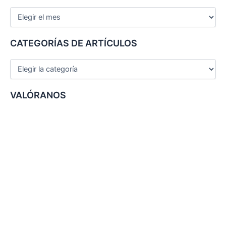
a
r
p
o
CATEGORÍAS DE ARTÍCULOS
r
:
VALÓRANOS