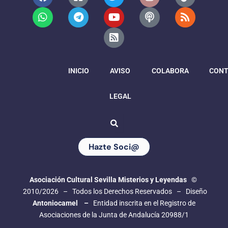
a
h
a
e
w
o
s
n
o
i
s
c
a
c
l
i
u
s
s
d
k
s
e
t
e
e
t
t
-
t
c
t
b
s
b
g
t
u
s
a
a
o
o
a
o
r
e
b
q
g
s
k
o
p
o
a
r
e
u
r
t
k
p
k
m
a
a
INICIO
-
AVISO
r
m
COLABORA
CONT
s
e
q
LEGAL
u
a
r
e
Hazte Soci@
Asociación Cultural Sevilla Misterios y Leyendas
©
2010/2026 – Todos los Derechos Reservados – Diseño
Antoniocamel –
Entidad inscrita en el Registro de
Asociaciones de la Junta de Andalucía 20988/1