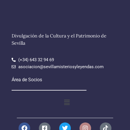
Divulgación de la Cultura y el Patrimonio de
Sevilla
(+34) 643 32 94 69
asociacion@sevillamisteriosyleyendas.com
Área de Socios
Menú
F
W
F
T
T
Y
R
I
P
T
R