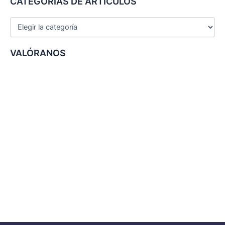
CATEGORÍAS DE ARTÍCULOS
r
:
VALÓRANOS