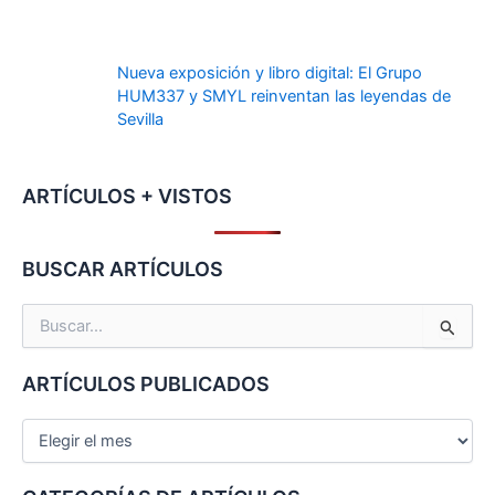
Nueva exposición y libro digital: El Grupo
HUM337 y SMYL reinventan las leyendas de
Sevilla
ARTÍCULOS + VISTOS
BUSCAR ARTÍCULOS
B
u
s
ARTÍCULOS PUBLICADOS
c
a
r
p
o