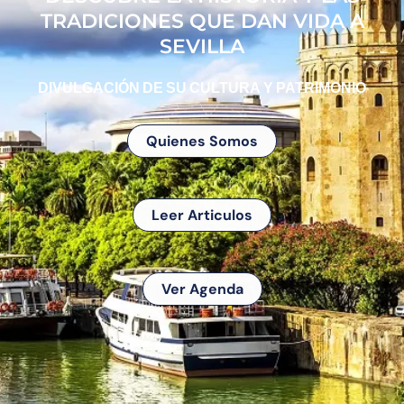
TRADICIONES QUE DAN VIDA A
SEVILLA
DIVULGACIÓN DE SU CULTURA Y PATRIMONIO
Quienes Somos
Leer Articulos
Ver Agenda