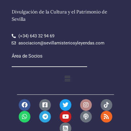
Divulgación de la Cultura y el Patrimonio de
Sevilla
(+34) 643 32 94 69
asociacion@sevillamisteriosyleyendas.com
Área de Socios
Menú
F
W
F
T
T
Y
R
I
P
T
R
a
h
a
e
w
o
s
n
o
i
s
c
a
c
l
i
u
s
s
d
k
s
e
t
e
e
t
t
-
t
c
t
b
s
b
g
t
u
s
a
a
o