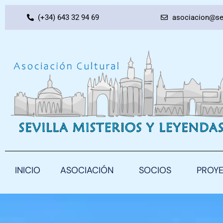
Ir
(+34) 643 32 94 69
asociacion@se
al
contenido
INICIO
ASOCIACIÓN
SOCIOS
PROY