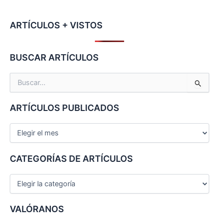
ARTÍCULOS + VISTOS
BUSCAR ARTÍCULOS
B
u
s
ARTÍCULOS PUBLICADOS
c
a
r
p
o
CATEGORÍAS DE ARTÍCULOS
r
:
VALÓRANOS