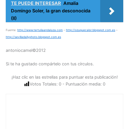
TE PUEDE INTERESAR
Amalia
Domingo Soler, la gran desconocida
(II)
Fuente:
http://www.tertuliaandaluza.com
–
http://ozuquecalor.blogspot.com.es
–
http://sevilladailyphoto.blogspot.com.es
antoniocamel©2012
Si te ha gustado compártelo con tus círculos.
¡Haz clic en las estrellas para puntuar esta publicación!
Votos Totales:
0
- Puntuación media:
0