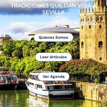
TRADICIONES QUE DAN VIDA A
SEVILLA
DIVULGACIÓN DE SU CULTURA Y PATRIMONIO
Quienes Somos
Leer Articulos
Ver Agenda