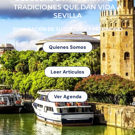
TRADICIONES QUE DAN VIDA A
SEVILLA
DIVULGACIÓN DE SU CULTURA Y PATRIMONIO
Quienes Somos
Leer Articulos
Ver Agenda