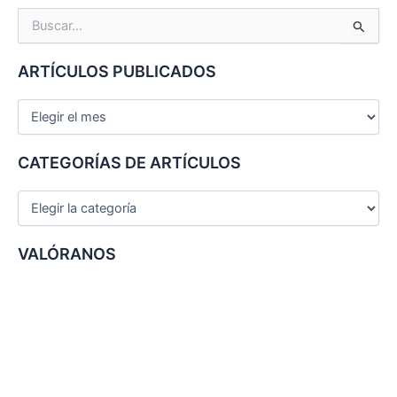
B
u
s
ARTÍCULOS PUBLICADOS
c
a
r
p
o
CATEGORÍAS DE ARTÍCULOS
r
:
VALÓRANOS