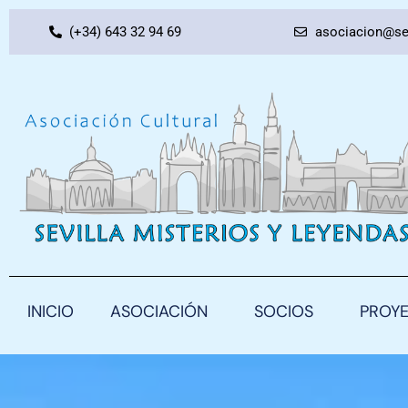
Ir
(+34) 643 32 94 69
asociacion@se
al
contenido
INICIO
ASOCIACIÓN
SOCIOS
PROY